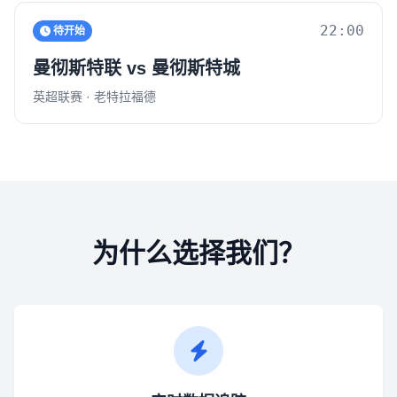
22:00
待开始
曼彻斯特联 vs 曼彻斯特城
英超联赛 · 老特拉福德
为什么选择我们？