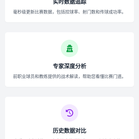
实时数据追踪
毫秒级更新比赛数据，包括控球率、射门数和传球成功率。
专家深度分析
前职业球员和教练提供的战术解读，帮助您看懂比赛门道。
历史数据对比