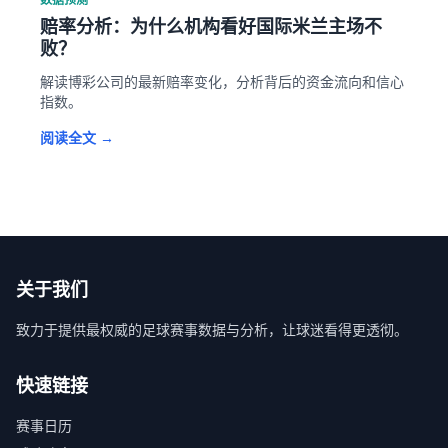
数据预测
赔率分析：为什么机构看好国际米兰主场不
败？
解读博彩公司的最新赔率变化，分析背后的资金流向和信心
指数。
阅读全文 →
关于我们
致力于提供最权威的足球赛事数据与分析，让球迷看得更透彻。
快速链接
赛事日历