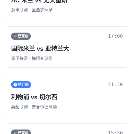
AC 米兰 vs 尤文图斯
意甲联赛 · 圣西罗球场
17:00
已完成
国际米兰 vs 亚特兰大
意甲联赛 · 梅阿查球场
21:30
待开始
利物浦 vs 切尔西
英超联赛 · 安菲尔德球场
15:30
已完成