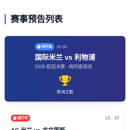
赛事预告列表
20:00
待开始
国际米兰 vs 利物浦
2026 欧冠决赛 · 梅阿查球场
欧洲之巅
18:30
进行中