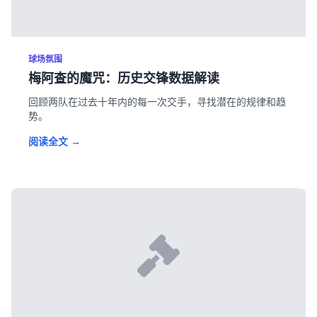
球场氛围
梅阿查的魔咒：历史交锋数据解读
回顾两队在过去十年内的每一次交手，寻找潜在的规律和趋
势。
阅读全文 →